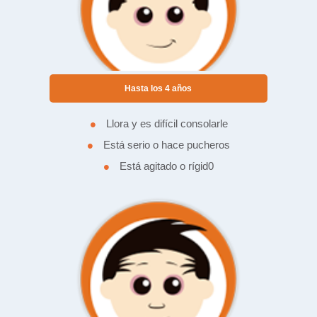
Hasta los 4 años
•
Llora y es difícil consolarle
•
Está serio o hace pucheros
•
Está agitado o rígid0