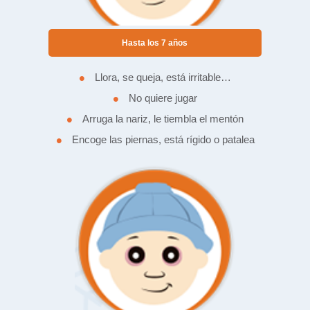
Hasta los 7 años
•
Llora, se queja, está irritable…
•
No quiere jugar
•
Arruga la nariz, le tiembla el mentón
•
Encoge las piernas, está rígido o patalea